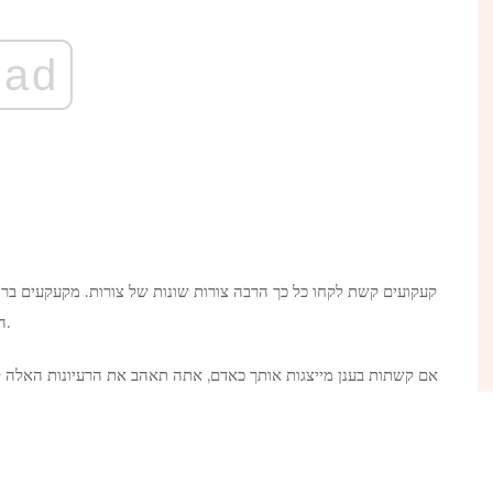
ad
קעקועים קשת לקחו כל כך הרבה צורות שונות של צורות. מקעקעים ברחב
הנה אוסף של קעקועי קשת בענן שהם מדהימים בדרכם שלהם.
אם קשתות בענן מייצגות אותך כאדם, אתה תאהב את הרעיונות האלה 