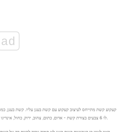
ad
קעקוע קשת מתייחס לעיצוב קעקוע עם קשת בענן עליו. קשת בענן, כמו
לו 6 צבעים בצורת קשת - אדום, כתום, צהוב, ירוק, כחול, אינדיגו וסגול. אבל כמה גרסאות אחרות עשויות להיות 8 או 12 צבעים.
ראוי לציין כי קעקועים קשת בענן לא תמיד צריך להיות רק על קשת