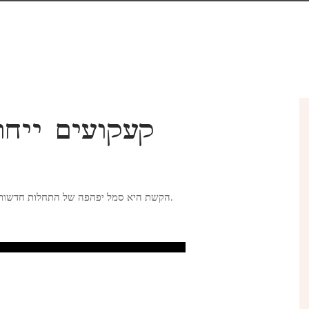
52 קעקועים יי
הקשת היא סמל יפהפה של התחלות חדשות וגיוון. וקעקועים אלה ייצגו את הגאווה והעצמי האותנטי שלך.