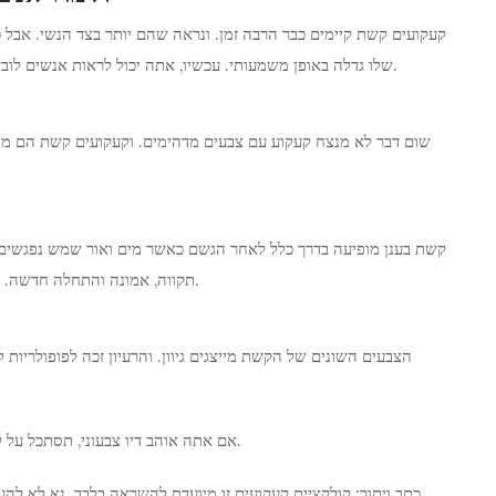
קעקועים קשת קיימים כבר הרבה זמן. ונראה שהם יותר בצד הנשי. אבל
שלו גדלה באופן משמעותי. עכשיו, אתה יכול לראות אנשים לובשים את הטיטולים הרב-צבעים האלה בכל מקום מכמה סיבות.
שום דבר לא מנצח קעקוע עם צבעים מדהימים. וקעקועים קשת הם מו
קשת בענן מופיעה בדרך כלל לאחר הגשם כאשר מים ואור שמש נפגשים בא
תקווה, אמונה והתחלה חדשה. למי שמחפש משמעות ויופי בטאט אחד, הקשת בענן מתאימה.
הצבעים השונים של הקשת מייצגים גיוון. והרעיון זכה לפופולריות 
אם אתה אוהב דיו צבעוני, תסתכל על קעקוע הקשת הבאים. ואולי תמצא משהו שמעורר בך השראה.
כתב ויתור: קולקציית קעקועים זו מיועדת להשראה בלבד. נא לא ל