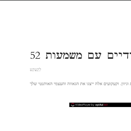
חודיים עם משמעות
לְקַעֲקֵעַ