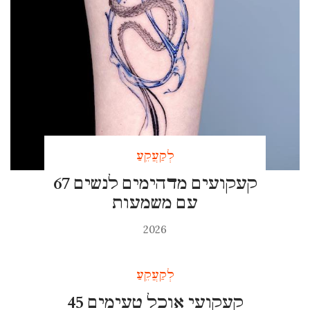
לְקַעֲקֵעַ
67 קעקועים מדהימים לנשים
עם משמעות
2026
לְקַעֲקֵעַ
45 קעקועי אוכל טעימים