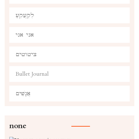
לְקַעֲקֵעַ
אני אני
ציטוטים
Bullet Journal
אֲנָשִׁים
none