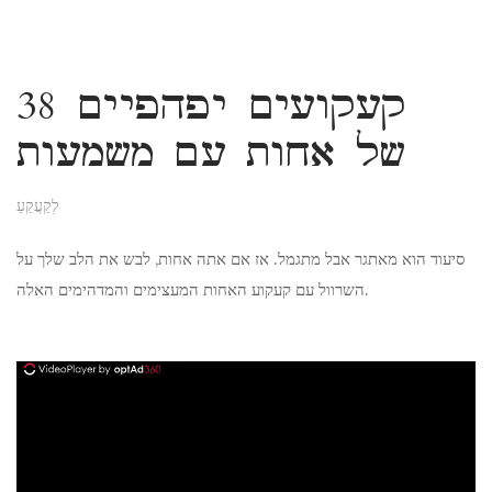
38 קעקועים יפהפיים
של אחות עם משמעות
לְקַעֲקֵעַ
סיעוד הוא מאתגר אבל מתגמל. אז אם אתה אחות, לבש את הלב שלך על
השרוול עם קעקוע האחות המעצימים והמדהימים האלה.
ad