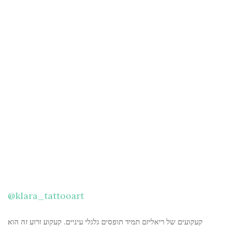
@klara_tattooart
קעקועים של ריאליזם תמיד תופסים גלגלי עיניים. קעקוע זרוע זה הוא