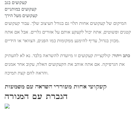
קעקועים בגב
קעקועים במותניים
קעקועים מעל הירך
המיקום של קעקועים אחות תלוי גם בגודל העיצוב שלך. עבור קעקועים
קטנים ופשוטים, אתה יכול לקעקע אותם על אזורים גלויים. אבל אם אתה
מכוון בגדול, עדיף להימנע ממקומות כמו הפנים, הצוואר או הידיים.
כתב ויתור:
קולקציית קעקועים זו מיועדת להשראה בלבד. נא לא להעתיק
את הגרפיקה. אם אתה אוהב את הקעקועים האלה, עקוב אחר אמנים
והראה להם קצת תמיכה.
קעקועי אחות מעוררי השראה עם משמעות
הגברת עם המנורה