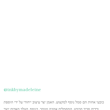
@inkbymadeleine
כובעי אחות הם סמל נוסף למקצוע. האמן יצר עיצוב ייחודי על ידי הוספת
ורדים סביב הכובע, המסמלים אהבה וטוהר. בנוסף, הצלב האדום יוצר