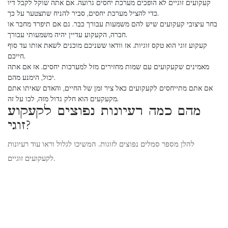
קעקועים זוגיים לא הופכים מערכת יחסים גרועה. אם אתה שוקל לקבל דיו
כדי להציל מערכת יחסים, סביר להניח שתצטער על כך.
בחר עיצובי קעקועים שיש להם משמעות עבורך כבר. גם אם תיפרד מחבר או
חברה, הקעקוע עדיין יהיה משמעותי עבורך.
קעקוע זוגי הוא טקס זוגיות. אז וודאו ששניכם מוכנים לשאת אותו עד סוף
חייכם.
מאמינים שקעקועים עם שמות מחזירים מזל למערכות יחסים. אז אם אתה
יכול, הימנע מהם.
אם אתם מתייחסים לקעקועים כאל ציר זמן של החיים, והאדם שאיתו אתם
מקעקעים הוא חלק גדול מזה, לכו על זה.
מהם כמה רעיונות נפוצים לקעקוע
זוגי?
להלן מספר סמלים נפוצים לזוגות. המשיכו לגלול וראו עוד רעיונות
לקעקועים זוגיים.