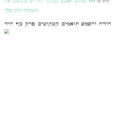
66 קעקועי אצבע קטנים ייחודיים שימשכו את
קרא גם:
תשומת הלב שלך
הירח והשמש תואמים קעקועים פרק כף היד