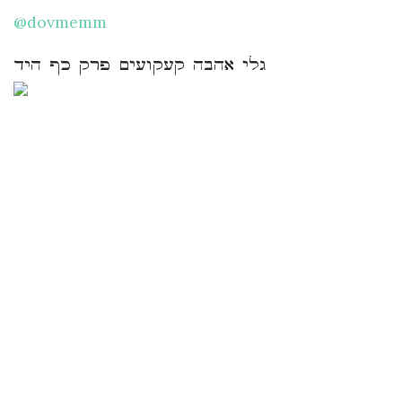
@dovmemm
גלי אהבה קעקועים פרק כף היד