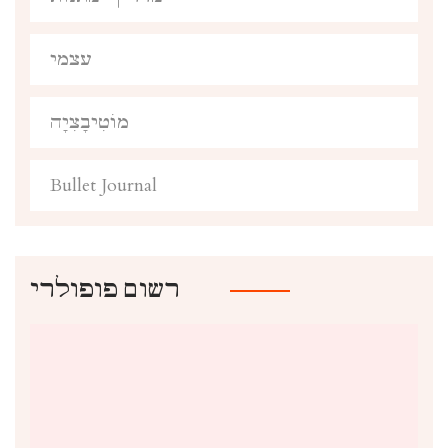
עצמי
מוֹטִיבָצִיָה
Bullet Journal
רשום פופולרי