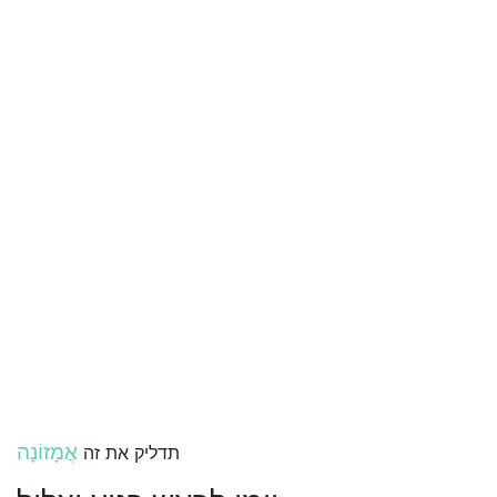
אֲמָזוֹנָה
תדליק את זה