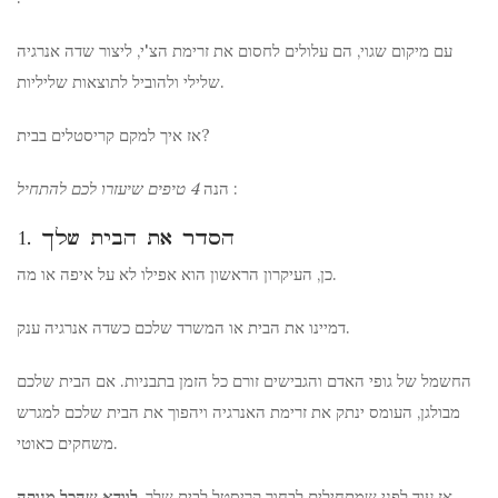
עם מיקום שגוי, הם עלולים לחסום את זרימת הצ'י, ליצור שדה אנרגיה
שלילי ולהוביל לתוצאות שליליות.
אז איך למקם קריסטלים בבית?
:
הנה
4 טיפים שיעזרו לכם להתחיל
1. הסדר את הבית שלך
כן, העיקרון הראשון הוא אפילו לא על איפה או מה.
דמיינו את הבית או המשרד שלכם כשדה אנרגיה ענק.
החשמל של גופי האדם והגבישים זורם כל הזמן בתבניות. אם הבית שלכם
מבולגן, העומס ינתק את זרימת האנרגיה ויהפוך את הבית שלכם למגרש
משחקים כאוטי.
אז עוד לפני שמתחילים לבחור קריסטל לבית שלך,
לוודא שהכל מנוקה