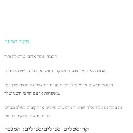
מקור תמונה
דוגמה: נופך אדום, טורמלין ורוד
אדום הוא תמיד צבע התשוקה והאש. אז כמו גבישים אדומים.
הכנסת גבישים אדומים לביתך תניע יותר תשוקה ליחסים שלך עם
משפחות או עם החצי השני שלך.
זה עובד גם עבור אלה שתמיד מרגישים עייפים או תקועים בשלב מסוים
בחיים ופשוט זקוקים לחיזוק.
קריסטלים סגולים/סגולים: המגבר