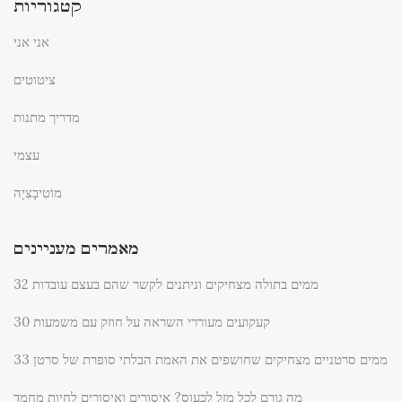
קטגוריות
אני אני
ציטוטים
מדריך מתנות
עצמי
מוֹטִיבָצִיָה
מאמרים מעניינים
32 ממים בתולה מצחיקים וניתנים לקשר שהם בעצם עובדות
30 קעקועים מעוררי השראה על חוזק עם משמעות
33 ממים סרטניים מצחיקים שחושפים את האמת הבלתי סופרת של סרטן
מה גורם לכל מזל לכעוס? איסורים ואיסורים לחיות מחמד