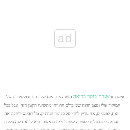
ad
שגרת בוקר בריאה
אימוץ א
משנה את היום שלי. הפרודוקטיביות שלי,
המיקוד שלי ומצב הרוח שלי כולם הרוויחו מהשינוי הקטן הזה. אבל בכל
זאת, לפעמים, אני עדיין לוחץ על כפתור הנודניק. מל רובינס דוחפת את
עצמה לקום על ידי ספירה לאחור מ-5 בראשה. היא קוראת לזה כלל 5
השניות. כשהספירה לאחור מסתיימת, היא משיקה את עצמה מהמיטה