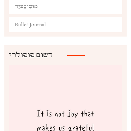
מוֹטִיבָצִיָה
Bullet Journal
רשום פופולרי