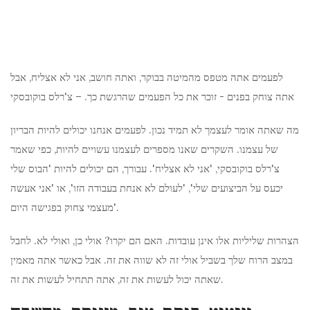
לפעמים אתה מטפס מהמיטה בבוקר, ואתה חושב, אני לא אצליח, אבל
אתה צוחק בפנים - זוכר את כל הפעמים שהרגשת כך. – צ'רלס בוקובסקי
מה שאתה אומר לעצמך לא תמיד נכון. לפעמים אנחנו יכולים להיות הבריון
של עצמנו. השקרים שאנו מספרים לעצמנו עשויים להיות, כפי שאמר
צ'רלס בוקובסקי, 'אני לא אצליח'. עבורך, הם יכולים להיות 'הבוס שלי
יכעס על הביצועים שלי', 'לעולם לא אנחת בעבודה הזו', או 'אני אעשה
מעצמי צחוק בפגישה היום'.
הצהרות שליליות אלו אינן עובדות. האם הם יקרו? אולי כן, ואולי לא. לחבל
במצב הרוח שלך בשביל אולי זה לא שווה את זה. אבל כאשר אתה מאמין
שאתה יכול לעשות את זה, אתה תתחיל לעשות את זה.