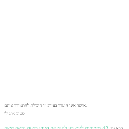
אושר אינו היעדר בעיות; זו היכולת להתמודד איתם.
סטיב מרבולי
43 תזכורות ליום רע להישאר חיובי כשזה נראה קשה
קרא גם: