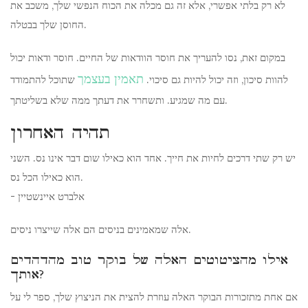
לא רק בלתי אפשרי, אלא זה גם מכלה את הכוח הנפשי שלך, משכב את
החוסן שלך בבטלה.
במקום זאת, נסו להעריך את חוסר הוודאות של החיים. חוסר ודאות יכול
תאמין בעצמך
להוות סיכון, וזה יכול להיות גם סיכוי.
שתוכל להתמודד
עם מה שמגיע. ותשחרר את דעתך ממה שלא בשליטתך.
תהיה האחרון
יש רק שתי דרכים לחיות את חייך. אחד הוא כאילו שום דבר אינו נס. השני
הוא כאילו הכל נס.
- אלברט איינשטיין
אלה שמאמינים בניסים הם אלה שייצרו ניסים.
אילו מהציטוטים האלה של בוקר טוב מהדהדים
אותך?
אם אחת מתזכורות הבוקר האלה עוזרת להצית את הניצוץ שלך, ספר לי על